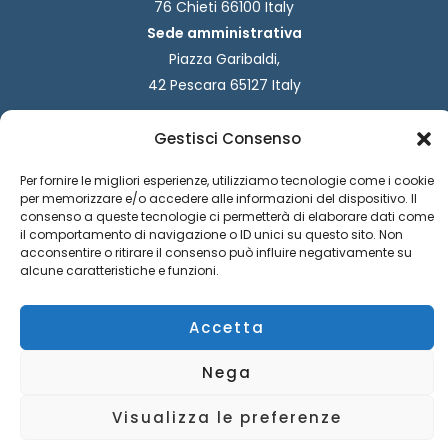
76 Chieti 66100 Italy
Sede amministrativa
Piazza Garibaldi,
42 Pescara 65127 Italy
Partita iva:
01970170690
Gestisci Consenso
Codice destinatario:
W7YVJK9
Per fornire le migliori esperienze, utilizziamo tecnologie come i cookie
Codice fiscale:
93029940694
per memorizzare e/o accedere alle informazioni del dispositivo. Il
F
I
consenso a queste tecnologie ci permetterà di elaborare dati come
a
n
il comportamento di navigazione o ID unici su questo sito. Non
c
s
acconsentire o ritirare il consenso può influire negativamente su
e
t
alcune caratteristiche e funzioni.
b
a
o
g
Accetta
o
r
k
a
m
Nega
Informativa privacy
|
Requisti tecnici
| Powered by Ud’Anet
srl
Visualizza le preferenze
Copyright © Fondazione Architetti Chieti Pescara