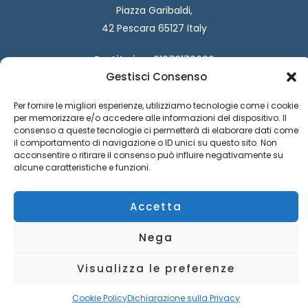
Piazza Garibaldi,
42 Pescara 65127 Italy
Partita iva:
01970170690
Gestisci Consenso
Codice destinatario:
W7YVJK9
Codice fiscale:
93029940694
Per fornire le migliori esperienze, utilizziamo tecnologie come i cookie
F
I
per memorizzare e/o accedere alle informazioni del dispositivo. Il
a
n
consenso a queste tecnologie ci permetterà di elaborare dati come
c
s
il comportamento di navigazione o ID unici su questo sito. Non
e
t
acconsentire o ritirare il consenso può influire negativamente su
b
a
alcune caratteristiche e funzioni.
o
g
o
r
Accetta
k
a
m
Informativa privacy
|
Requisti tecnici
| Powered by Ud’Anet
Nega
srl
Visualizza le preferenze
Copyright © Fondazione Architetti Chieti Pescara
Cookie Policy
Dichiarazione sulla Privacy