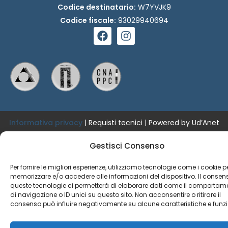
Codice destinatario:
W7YVJK9
Codice fiscale:
93029940694
F
I
a
n
c
s
e
t
b
a
o
g
o
r
k
a
m
Informativa privacy
|
Requisti tecnici
| Powered by Ud’Anet
srl
Gestisci Consenso
Copyright © Fondazione Architetti Chieti Pescara
Per fornire le migliori esperienze, utilizziamo tecnologie come i cookie p
memorizzare e/o accedere alle informazioni del dispositivo. Il consen
queste tecnologie ci permetterà di elaborare dati come il comportam
di navigazione o ID unici su questo sito. Non acconsentire o ritirare il
consenso può influire negativamente su alcune caratteristiche e funzi