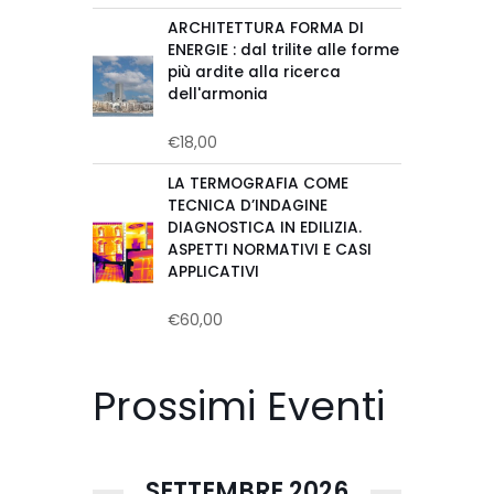
su
ARCHITETTURA FORMA DI
5
ENERGIE : dal trilite alle forme
più ardite alla ricerca
dell'armonia
€
18,00
Valutato
0
su
LA TERMOGRAFIA COME
5
TECNICA D’INDAGINE
DIAGNOSTICA IN EDILIZIA.
ASPETTI NORMATIVI E CASI
APPLICATIVI
€
60,00
Valutato
0
su
5
Prossimi Eventi
SETTEMBRE 2026