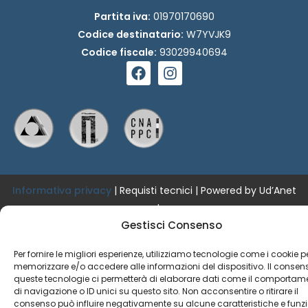
Partita iva:
01970170690
Codice destinatario:
W7YVJK9
Codice fiscale:
93029940694
F
I
a
n
c
s
e
t
b
a
o
g
o
r
k
a
m
Informativa privacy
|
Requisti tecnici
| Powered by Ud’Anet
srl
Gestisci Consenso
Copyright © Fondazione Architetti Chieti Pescara
Per fornire le migliori esperienze, utilizziamo tecnologie come i cookie p
memorizzare e/o accedere alle informazioni del dispositivo. Il consen
queste tecnologie ci permetterà di elaborare dati come il comportam
di navigazione o ID unici su questo sito. Non acconsentire o ritirare il
consenso può influire negativamente su alcune caratteristiche e funzi