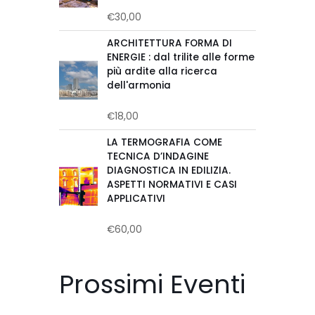
€
30,00
Valutato
0
su
ARCHITETTURA FORMA DI
5
ENERGIE : dal trilite alle forme
più ardite alla ricerca
dell'armonia
€
18,00
Valutato
0
su
LA TERMOGRAFIA COME
5
TECNICA D’INDAGINE
DIAGNOSTICA IN EDILIZIA.
ASPETTI NORMATIVI E CASI
APPLICATIVI
€
60,00
Valutato
0
su
5
Prossimi Eventi