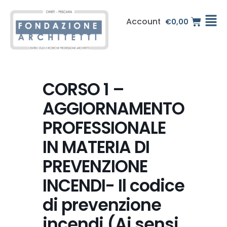
Vai
al
Account
€
0,00
contenuto
CORSO 1 –
AGGIORNAMENTO
PROFESSIONALE
IN MATERIA DI
PREVENZIONE
INCENDI- Il codice
di prevenzione
incendi (Ai sensi