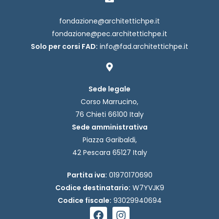
fondazione@architettichpe.it
fondazione@pec.architettichpe.it
Solo per corsi FAD:
info@fad.architettichpe.it
Sede legale
Corso Marrucino,
76 Chieti 66100 Italy
Sede amministrativa
Piazza Garibaldi,
42 Pescara 65127 Italy
Partita iva:
01970170690
Codice destinatario:
W7YVJK9
Codice fiscale:
93029940694
F
I