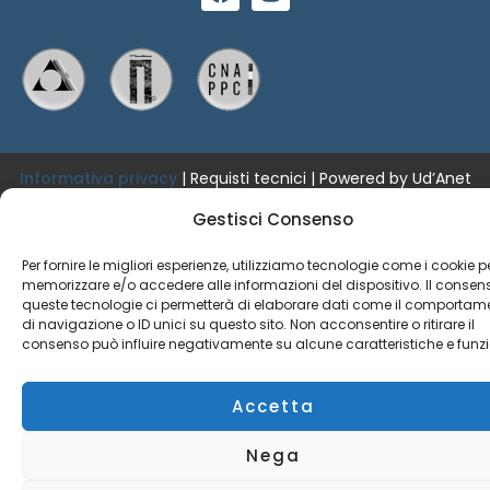
a
n
c
s
e
t
b
a
o
g
o
r
k
a
m
Informativa privacy
|
Requisti tecnici
| Powered by Ud’Anet
srl
Gestisci Consenso
Copyright © Fondazione Architetti Chieti Pescara
Per fornire le migliori esperienze, utilizziamo tecnologie come i cookie p
memorizzare e/o accedere alle informazioni del dispositivo. Il consen
queste tecnologie ci permetterà di elaborare dati come il comportam
di navigazione o ID unici su questo sito. Non acconsentire o ritirare il
consenso può influire negativamente su alcune caratteristiche e funzi
Accetta
Nega