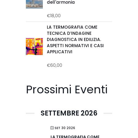
dell'armonia
€
18,00
Valutato
0
su
LA TERMOGRAFIA COME
5
TECNICA D’INDAGINE
DIAGNOSTICA IN EDILIZIA.
ASPETTI NORMATIVI E CASI
APPLICATIVI
€
60,00
Valutato
0
su
5
Prossimi Eventi
SETTEMBRE 2026
SET 30 2026
LA TERMOGRAFIA COME