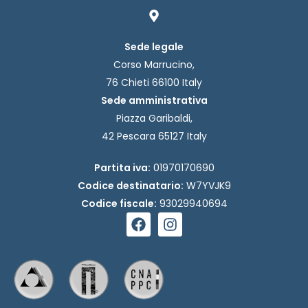
Sede legale
Corso Marrucino,
76 Chieti 66100 Italy
Sede amministrativa
Piazza Garibaldi,
42 Pescara 65127 Italy
Partita iva:
01970170690
Codice destinatario:
W7YVJK9
Codice fiscale:
93029940694
F
I
a
n
c
s
e
t
b
a
o
g
o
r