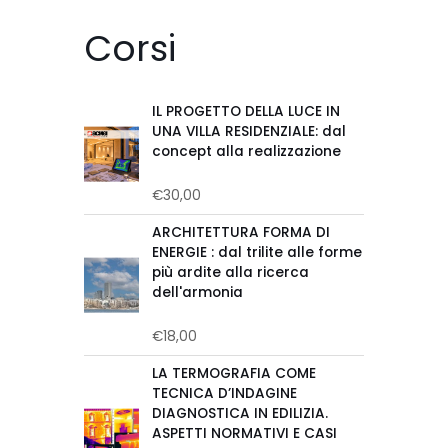
Corsi
IL PROGETTO DELLA LUCE IN
UNA VILLA RESIDENZIALE: dal
concept alla realizzazione
€
30,00
Valutato
0
su
ARCHITETTURA FORMA DI
5
ENERGIE : dal trilite alle forme
più ardite alla ricerca
dell'armonia
€
18,00
Valutato
0
su
LA TERMOGRAFIA COME
5
TECNICA D’INDAGINE
DIAGNOSTICA IN EDILIZIA.
ASPETTI NORMATIVI E CASI