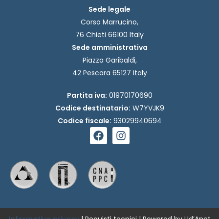
Sede legale
Corso Marrucino,
76 Chieti 66100 Italy
Sede amministrativa
Piazza Garibaldi,
42 Pescara 65127 Italy
Partita iva:
01970170690
Codice destinatario:
W7YVJK9
Codice fiscale:
93029940694
F
I
a
n
c
s
e
t
b
a
o
g
o
r
k
a
m
Informativa privacy
|
Requisti tecnici
| Powered by Ud’Anet