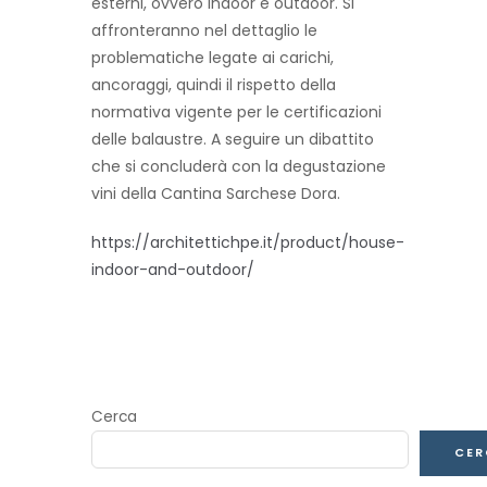
esterni, ovvero indoor e outdoor. Si
affronteranno nel dettaglio le
problematiche legate ai carichi,
ancoraggi, quindi il rispetto della
normativa vigente per le certificazioni
delle balaustre. A seguire un dibattito
che si concluderà con la degustazione
vini della Cantina Sarchese Dora.
https://architettichpe.it/product/house-
indoor-and-outdoor/
Cerca
CER