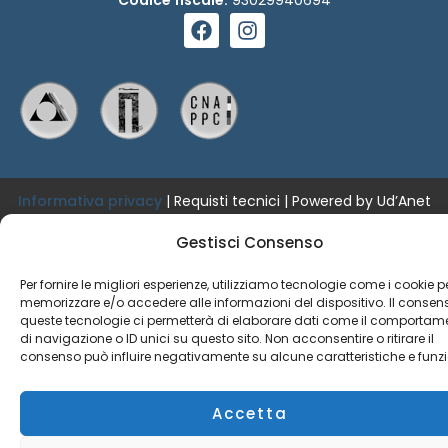
F
I
a
n
c
s
e
t
b
a
o
g
o
r
k
a
m
Informativa privacy
|
Requisti tecnici
| Powered by Ud’Anet
srl
Gestisci Consenso
Copyright © Fondazione Architetti Chieti Pescara
Per fornire le migliori esperienze, utilizziamo tecnologie come i cookie p
memorizzare e/o accedere alle informazioni del dispositivo. Il consen
queste tecnologie ci permetterà di elaborare dati come il comportam
di navigazione o ID unici su questo sito. Non acconsentire o ritirare il
consenso può influire negativamente su alcune caratteristiche e funzi
Accetta