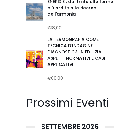
ENERGIE : dal trilite alle forme
più ardite alla ricerca
dell'armonia
€
18,00
Valutato
0
su
LA TERMOGRAFIA COME
5
TECNICA D’INDAGINE
DIAGNOSTICA IN EDILIZIA.
ASPETTI NORMATIVI E CASI
APPLICATIVI
€
60,00
Valutato
0
su
5
Prossimi Eventi
SETTEMBRE 2026