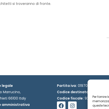
chitetti si troveranno di fronte.
 legale
Partita iva:
01970170690
o Marrucino,
Codice destinatario:
W7YVJK
Per fornire
hieti 66100 Italy
Codice fiscale:
93029940694
memorizzare
F
I
 amministrativa
queste tec
a
n