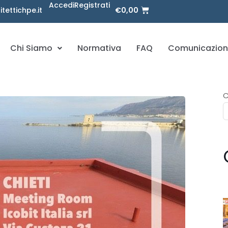
Accedi
Registrati
ettichpe.it
€
0,00
Chi Siamo
Normativa
FAQ
Comunicazion
C