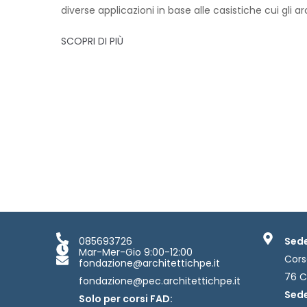
diverse applicazioni in base alle casistiche cui gli ar
SCOPRI DI PIÙ
085693726
Sede
Mar-Mer-Gio 9:00-12:00
Cors
fondazione@architettichpe.it
76 C
fondazione@pec.architettichpe.it
Sede
Solo per corsi FAD: