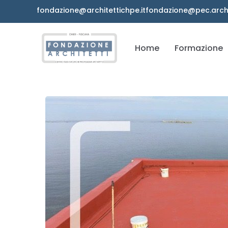
Vai
fondazione@architettichpe.it
fondazione@pec.archit
al
contenuto
Home
Formazione