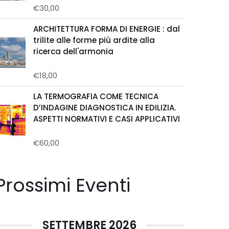
€
30,00
Valutato
0
su
ARCHITETTURA FORMA DI ENERGIE : dal
5
trilite alle forme più ardite alla
ricerca dell'armonia
€
18,00
Valutato
0
su
LA TERMOGRAFIA COME TECNICA
5
D’INDAGINE DIAGNOSTICA IN EDILIZIA.
ASPETTI NORMATIVI E CASI APPLICATIVI
€
60,00
Valutato
0
su
5
Prossimi Eventi
SETTEMBRE 2026