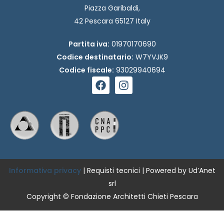
Piazza Garibaldi,
42 Pescara 65127 Italy
Partita iva:
01970170690
Codice destinatario:
W7YVJK9
Codice fiscale:
93029940694
F
I
a
n
c
s
e
t
b
a
o
g
o
r
k
a
m
Informativa privacy
|
Requisti tecnici
| Powered by Ud’Anet
srl
Copyright © Fondazione Architetti Chieti Pescara