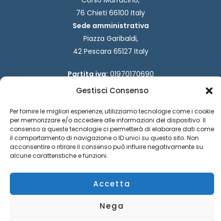
Corso Marrucino,
76 Chieti 66100 Italy
Sede amministrativa
Piazza Garibaldi,
42 Pescara 65127 Italy
Partita iva:
01970170690
Codice destinatario:
W7YVJK9
Gestisci Consenso
Codice fiscale:
93029940694
F
I
Per fornire le migliori esperienze, utilizziamo tecnologie come i cookie
a
n
per memorizzare e/o accedere alle informazioni del dispositivo. Il
c
s
consenso a queste tecnologie ci permetterà di elaborare dati come
il comportamento di navigazione o ID unici su questo sito. Non
e
t
acconsentire o ritirare il consenso può influire negativamente su
b
a
alcune caratteristiche e funzioni.
o
g
o
r
k
a
Accetta
m
Informativa privacy
|
Requisti tecnici
| Powered by Ud’Anet
Nega
srl