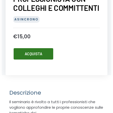
COLLEGHI E COMMITTENTI
ASINCRONO
€
15,00
I
ACQUISTA
RAPPORTI
DEL
PROFESSIONISTA
CON
COLLEGHI
E
Descrizione
COMMITTENTI
quantità
Il seminario è rivolto a tutti i professionisti che
vogliono approfondire le proprie conoscenze sulle
tematiche dei