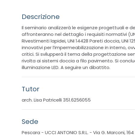
Descrizione
Il seminario analizzerà le esigenze progettuali e d
affronteranno nel dettaglio i requisiti normativi (UN
Rivestimenti lapidei, UNI 14428 Pareti doccia, UNI 125
innovativi per l’impermeabilizzazione in interno, ov
critici. Si svilupperà il tema della progettazione 
rivolta ai sistemi doccia a filo pavimento. Si concl
illuminazione LED. A seguire un dibattito.
Tutor
arch. Lisa Patricelli 351.6256055
Sede
Pescara - UCCI ANTONIO S.R.L. - Via G. Marconi, 164