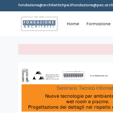
Vai
fondazione@architettichpe.it
fondazione@pec.archit
al
contenuto
Home
Formazione