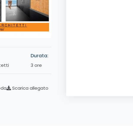
Durata:
tetti
3 ore
eda
Scarica allegato