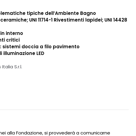
roblematiche tipiche dell’Ambiente Bagno
e ceramiche; U
NI 11714-1 Rivestimenti lapidei;
UNI 14428
in interno
i critici
: sistemi doccia a filo pavimento
i illuminazione LED
alia S.r.l.
anei alla Fondazione, si provvederà a comunicarne