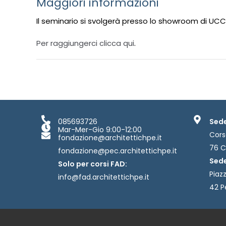
Maggiori informazioni
Il seminario si svolgerà presso lo showroom di UCCI 
Per raggiungerci clicca qui
.
085693726
Sede
Mar-Mer-Gio 9:00-12:00
Cors
fondazione@architettichpe.it
76 C
fondazione@pec.architettichpe.it
Sede
Solo per corsi FAD:
Piazz
info@fad.architettichpe.it
42 P