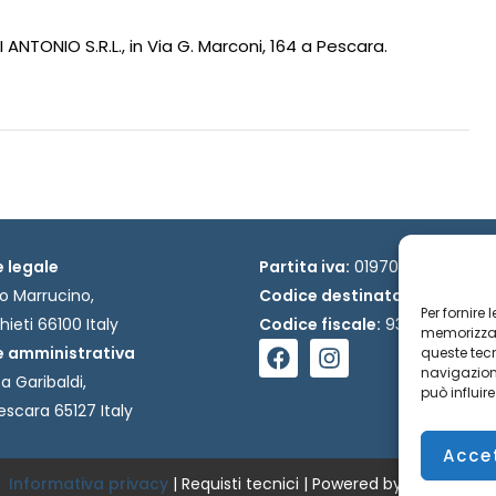
ANTONIO S.R.L., in Via G. Marconi, 164 a Pescara.
 legale
Partita iva:
01970170690
o Marrucino,
Codice destinatario:
W7YVJK
Per fornire
hieti 66100 Italy
Codice fiscale:
93029940694
memorizzare
F
I
 amministrativa
queste tec
a
n
navigazione
a Garibaldi,
c
s
può influir
escara 65127 Italy
e
t
b
a
Acce
o
g
Informativa privacy
|
Requisti tecnici
o
| Powered by Ud’Anet srl
r