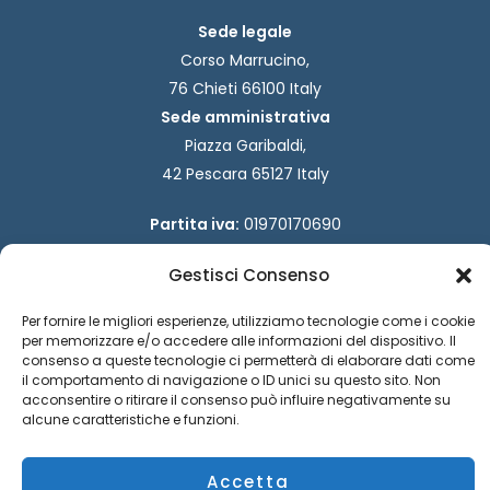
Sede legale
Corso Marrucino,
76 Chieti 66100 Italy
Sede amministrativa
Piazza Garibaldi,
42 Pescara 65127 Italy
Partita iva:
01970170690
Codice destinatario:
W7YVJK9
Gestisci Consenso
Codice fiscale:
93029940694
F
I
Per fornire le migliori esperienze, utilizziamo tecnologie come i cookie
a
n
per memorizzare e/o accedere alle informazioni del dispositivo. Il
c
s
consenso a queste tecnologie ci permetterà di elaborare dati come
e
t
il comportamento di navigazione o ID unici su questo sito. Non
b
a
acconsentire o ritirare il consenso può influire negativamente su
o
g
alcune caratteristiche e funzioni.
o
r
k
a
Accetta
m