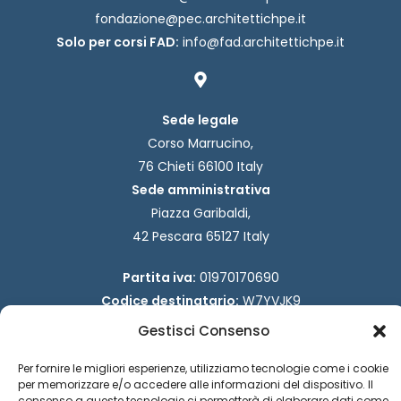
fondazione@pec.architettichpe.it
Solo per corsi FAD:
info@fad.architettichpe.it
Sede legale
Corso Marrucino,
76 Chieti 66100 Italy
Sede amministrativa
Piazza Garibaldi,
42 Pescara 65127 Italy
Partita iva:
01970170690
Codice destinatario:
W7YVJK9
Codice fiscale:
93029940694
Gestisci Consenso
F
I
a
n
Per fornire le migliori esperienze, utilizziamo tecnologie come i cookie
c
s
per memorizzare e/o accedere alle informazioni del dispositivo. Il
e
t
consenso a queste tecnologie ci permetterà di elaborare dati come